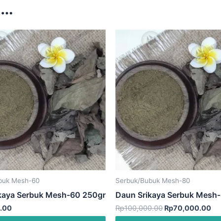
a…
Harga
Ha
aslinya
sa
adalah:
ini
Rp100,000.00.
ad
Rp
buk Mesh-60
Serbuk/Bubuk Mesh-80
kaya Serbuk Mesh-60 250gr
Daun Srikaya Serbuk Mesh
.00
Rp
100,000.00
Rp
70,000.00