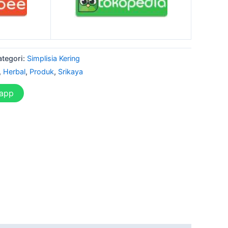
ategori:
Simplisia Kering
,
Herbal
,
Produk
,
Srikaya
sapp