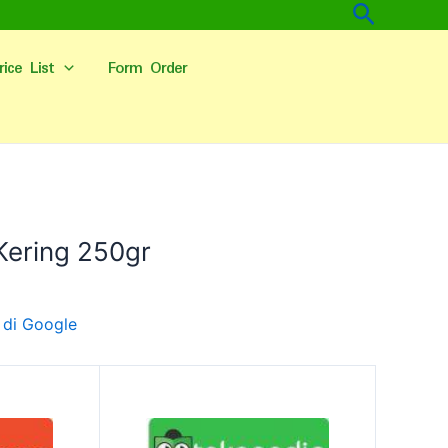
Cari
rice List
Form Order
Kering 250gr
 di Google