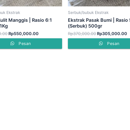
uk Ekstrak
Serbuk/bubuk Ekstrak
ulit Manggis | Rasio 6:1
Ekstrak Pasak Bumi | Rasio 
 1Kg
(Serbuk) 500gr
0.00
Rp
550,000.00
Rp
370,000.00
Rp
305,000.00
Pesan
Pesan