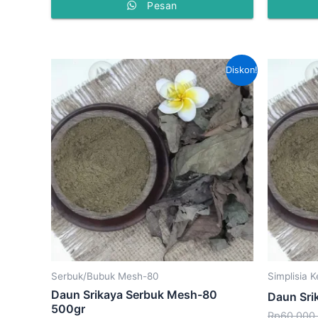
Pesan
Harga
Harga
Diskon!
aslinya
saat
adalah:
ini
Rp50,000.00.
adalah:
Rp45,000.00.
Serbuk/Bubuk Mesh-80
Simplisia K
Daun Srikaya Serbuk Mesh-80
Daun Sri
500gr
Rp
60,000