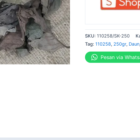
SKU:
110258/SK-250
K
Tag:
110258
,
250gr
,
Daun
Pesan via What