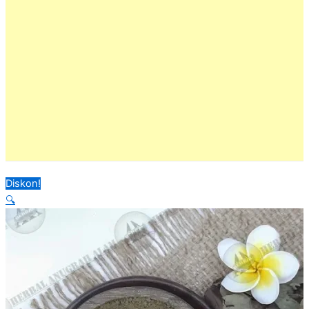
Diskon!
🔍