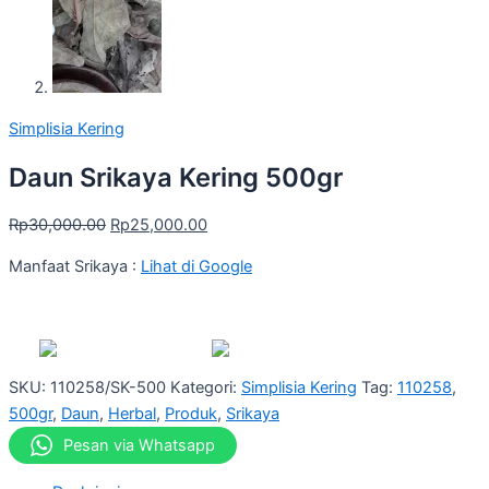
Simplisia Kering
Daun Srikaya Kering 500gr
Rp
30,000.00
Rp
25,000.00
Manfaat Srikaya :
Lihat di Google
SKU:
110258/SK-500
Kategori:
Simplisia Kering
Tag:
110258
,
500gr
,
Daun
,
Herbal
,
Produk
,
Srikaya
Pesan via Whatsapp