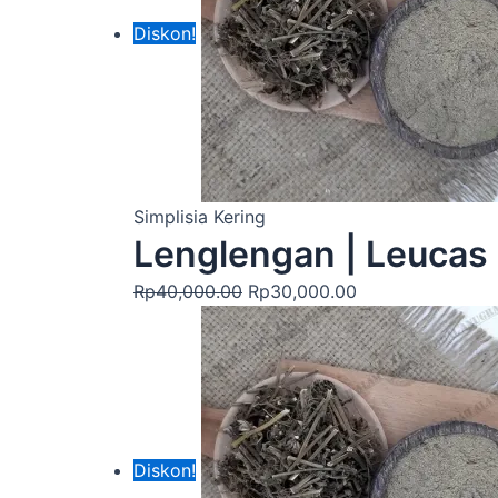
Diskon!
Simplisia Kering
Lenglengan | Leucas 
Rp
40,000.00
Rp
30,000.00
Diskon!