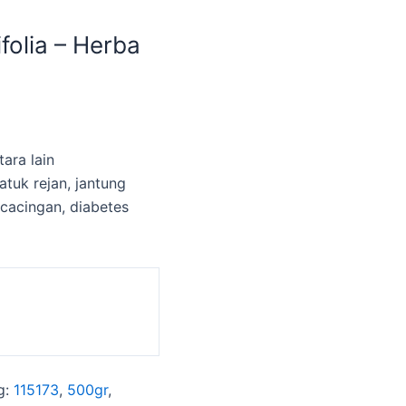
folia – Herba
ara lain
atuk rejan, jantung
 cacingan, diabetes
g:
115173
,
500gr
,