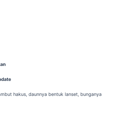
kan
pdate
ambut hakus, daunnya bentuk lanset, bunganya