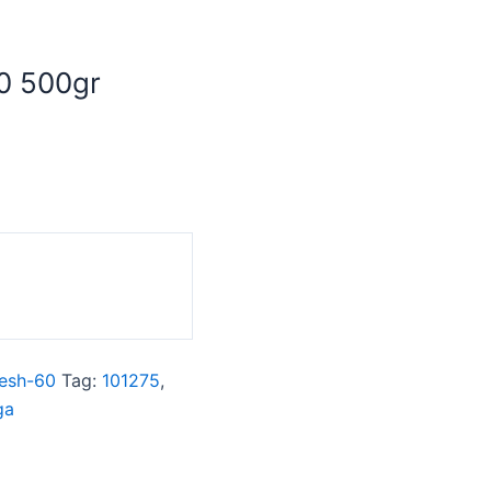
0 500gr
esh-60
Tag:
101275
,
ga