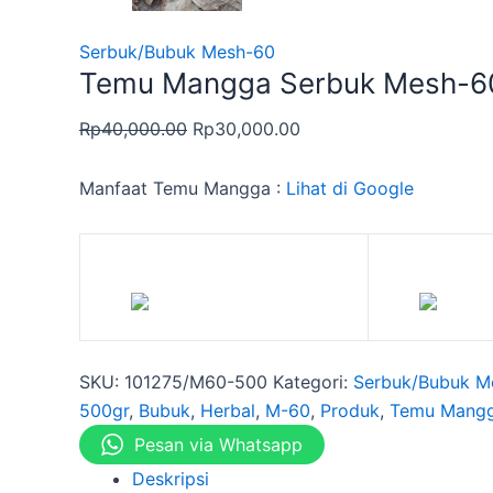
Serbuk/Bubuk Mesh-60
Temu Mangga Serbuk Mesh-6
Rp
40,000.00
Rp
30,000.00
Manfaat Temu Mangga :
Lihat di Google
SKU:
101275/M60-500
Kategori:
Serbuk/Bubuk M
500gr
,
Bubuk
,
Herbal
,
M-60
,
Produk
,
Temu Mang
Pesan via Whatsapp
Deskripsi